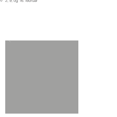
2, 9, og 16. februar
Se brosjyre her