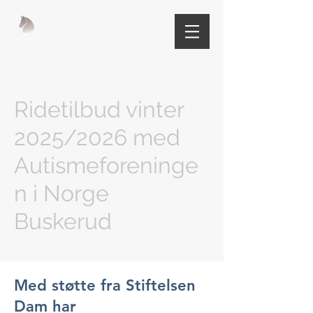
Ridetilbud vinter
2025/2026 med
Autismeforeninge
n i Norge
Buskerud
Med støtte fra Stiftelsen
Dam har